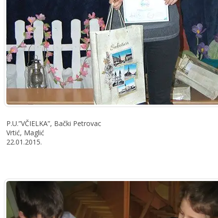
P.U.”VČIELKA”, Bački Petrovac
Vrtić, Maglić
22.01.2015.