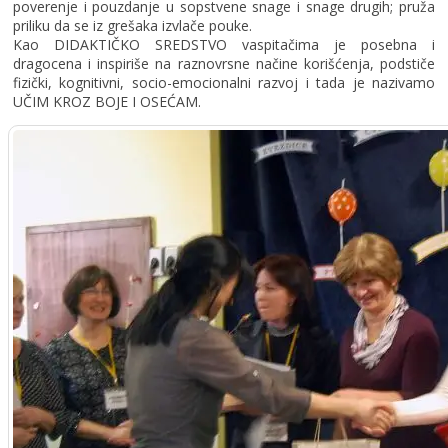
poverenje i pouzdanje u sopstvene snage i snage drugih; pruža
priliku da se iz grešaka izvlače pouke.
Kao DIDAKTIČKO SREDSTVO vaspitačima je posebna i
dragocena i inspiriše na raznovrsne načine korišćenja, podstiče
fizički, kognitivni, socio-emocionalni razvoj i tada je nazivamo
UČIM KROZ BOJE I OSEĆAM.