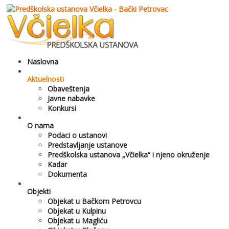
Naslovna
Aktuelnosti
Obaveštenja
Javne nabavke
Konkursi
O nama
Podaci o ustanovi
Predstavljanje ustanove
Predškolska ustanova „Včielka“ i njeno okruženje
Kadar
Dokumenta
Objekti
Objekat u Bačkom Petrovcu
Objekat u Kulpinu
Objekat u Magliću