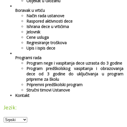
Objekat u Gložanu
Boravak u vrtiću
Način rada ustanove
Raspored aktivnosti dece
Ishrana dece u vrtićima
Jelovnik
Cene usluga
Regresiranje troškova
Upis i ispis dece
Programi rada
Program nege i vaspitanja dece uzrasta do 3 godine
Program predškolskog vaspitanja i obrazovanja
dece od 3 godine do uključivanja u program
pripreme za školu
Pripremni predškolski program
Stručni timovi Ustanove
Kontakt
Jezik: