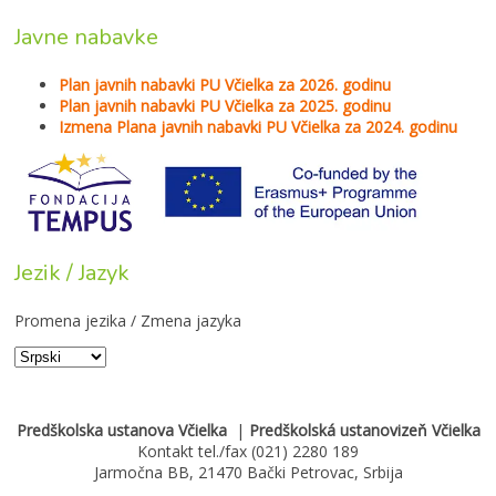
Javne nabavke
Plan javnih nabavki PU Včielka za 2026. godinu
Plan javnih nabavki PU Včielka za 2025. godinu
Izmena Plana javnih nabavki PU Včielka za 2024. godinu
Jezik / Jazyk
Promena jezika / Zmena jazyka
Predškolska ustanova Včielka
|
Predškolská ustanovizeň Včielka
Kontakt tel./fax (021) 2280 189
Jarmočna BB, 21470 Bački Petrovac, Srbija