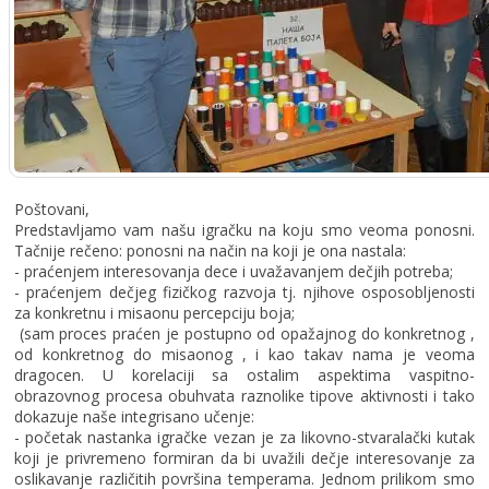
Poštovani,
Predstavljamo vam našu igračku na koju smo veoma ponosni.
Tačnije rečeno: ponosni na način na koji je ona nastala:
- praćenjem interesovanja dece i uvažavanjem dečjih potreba;
- praćenjem dečjeg fizičkog razvoja tj. njihove osposobljenosti
za konkretnu i misaonu percepciju boja;
(sam proces praćen je postupno od opažajnog do konkretnog ,
od konkretnog do misaonog , i kao takav nama je veoma
dragocen. U korelaciji sa ostalim aspektima vaspitno-
obrazovnog procesa obuhvata raznolike tipove aktivnosti i tako
dokazuje naše integrisano učenje:
- početak nastanka igračke vezan je za likovno-stvaralački kutak
koji je privremeno formiran da bi uvažili dečje interesovanje za
oslikavanje različitih površina temperama. Jednom prilikom smo