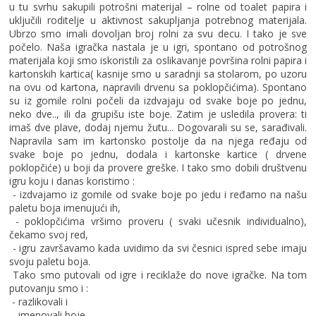
u tu svrhu sakupili potrošni materijal – rolne od toalet papira i
uključili roditelje u aktivnost sakupljanja potrebnog materijala.
Ubrzo smo imali dovoljan broj rolni za svu decu. I tako je sve
počelo. Naša igračka nastala je u igri, spontano od potrošnog
materijala koji smo iskoristili za oslikavanje površina rolni papira i
kartonskih kartica( kasnije smo u saradnji sa stolarom, po uzoru
na ovu od kartona, napravili drvenu sa poklopčićima). Spontano
su iz gomile rolni počeli da izdvajaju od svake boje po jednu,
neko dve.., ili da grupišu iste boje. Zatim je usledila provera: ti
imaš dve plave, dodaj njemu žutu... Dogovarali su se, sarađivali.
Napravila sam im kartonsko postolje da na njega ređaju od
svake boje po jednu, dodala i kartonske kartice ( drvene
poklopčiće) u boji da provere greške. I tako smo dobili društvenu
igru koju i danas koristimo :
- izdvajamo iz gomile od svake boje po jedu i ređamo na našu
paletu boja imenujući ih,
- poklopčićima vršimo proveru ( svaki učesnik individualno),
čekamo svoj red,
- igru završavamo kada uvidimo da svi česnici ispred sebe imaju
svoju paletu boja.
Tako smo putovali od igre i reciklaže do nove igračke. Na tom
putovanju smo i :
- razlikovali i
- imenovali boje,