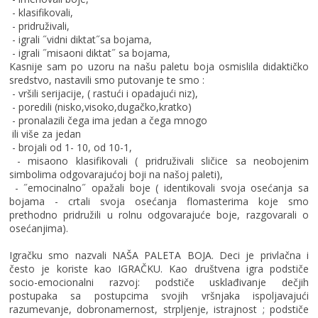
- klasifikovali,
- pridruživali,
- igrali ˝vidni diktat˝sa bojama,
- igrali ˝misaoni diktat˝ sa bojama,
Kasnije sam po uzoru na našu paletu boja osmislila didaktičko
sredstvo, nastavili smo putovanje te smo :
- vršili serijacije, ( rastući i opadajući niz),
- poredili (nisko,visoko,dugačko,kratko)
- pronalazili čega ima jedan a čega mnogo
ili više za jedan
- brojali od 1- 10, od 10-1,
- misaono klasifikovali ( pridruživali sličice sa neobojenim
simbolima odgovarajućoj boji na našoj paleti),
- ˝emocinalno˝ opažali boje ( identikovali svoja osećanja sa
bojama - crtali svoja osećanja flomasterima koje smo
prethodno pridružili u rolnu odgovarajuće boje, razgovarali o
osećanjima).
Igračku smo nazvali NAŠA PALETA BOJA. Deci je privlačna i
često je koriste kao IGRAČKU. Kao društvena igra podstiče
socio-emocionalni razvoj: podstiče usklađivanje dečjih
postupaka sa postupcima svojih vršnjaka ispoljavajući
razumevanje, dobronamernost, strpljenje, istrajnost ; podstiče