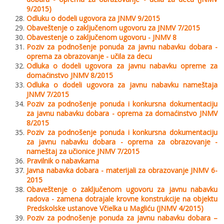
9/2015)
Odluku o dodeli ugovora za JNMV 9/2015
Obaveštenje o zaključenom ugovoru za JNMV 7/2015
Obavestenje o zaključenom ugovoru - JNMV 8
Poziv za podnošenje ponuda za javnu nabavku dobara -
oprema za obrazovanje - učila za decu
Odluka o dodeli ugovora za javnu nabavku opreme za
domaćinstvo JNMV 8/2015
Odluka o dodeli ugovora za javnu nabavku nameštaja
JNMV 7/2015
Poziv za podnošenje ponuda i konkursna dokumentaciju
za javnu nabavku dobara - oprema za domaćinstvo JNMV
8/2015
Poziv za podnošenje ponuda i konkursna dokumentaciju
za javnu nabavku dobara - oprema za obrazovanje -
nameštaj za učionice JNMV 7/2015
Pravilnik o nabavkama
Javna nabavka dobara - materijali za obrazovanje JNMV 6-
2015
Obaveštenje o zaključenom ugovoru za javnu nabavku
radova - zamena dotrajale krovne konstrukcije na objektu
Predskolske ustanove Včielka u Magliću (JNMV 4/2015)
Poziv za podnošenje ponuda za javnu nabavku dobara –