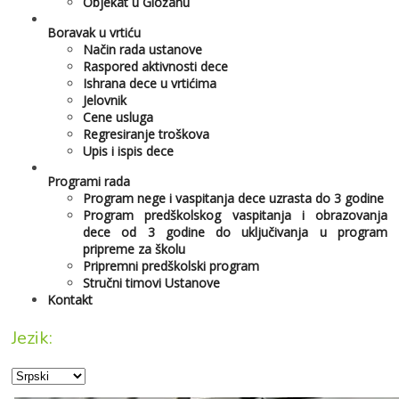
Objekat u Gložanu
Boravak u vrtiću
Način rada ustanove
Raspored aktivnosti dece
Ishrana dece u vrtićima
Jelovnik
Cene usluga
Regresiranje troškova
Upis i ispis dece
Programi rada
Program nege i vaspitanja dece uzrasta do 3 godine
Program predškolskog vaspitanja i obrazovanja
dece od 3 godine do uključivanja u program
pripreme za školu
Pripremni predškolski program
Stručni timovi Ustanove
Kontakt
Jezik: