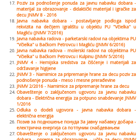
Poziv za podnošenјe ponuda za javnu nabavku dobara -
materijal za obrazovanјe - didaktički materijal i igračke za
decu JNMV 8 - 2016
Javna nabavka dobara - postavlјanje podloga ispod
rekvizita na dečijem igralištu u objektu PU "Včielka" u
Magliću (JNMV 7/2016)
Javna nabavka radova - parketarski radovi na objektima PU
"Včielka" u Bačkom Petrovcu i Magliću (JNMV 6/2016)
Javna nabavka radova - molerski radovi na objektima PU
"Včielka" u Bačkom Petrovcu i Kulpinu (JNMV 5/2016)
JNMV 4 - Hemijska sredstva za čišćenje i materijali za
održavanje higijene
JNMV 3 - Namirnice za pripremanje hrane za decu poziv za
podnošenje ponuda - meso i mesne prerađevine
JNMV 2/2016 - Namirnice za pripremanje hrane za decu
Obaveštenje o zaklјučenom ugovoru za javnu nabavku
dobara - Električna energija za potpuno snabdevanje JNMV
1/2016
Odluka o dodeli ugovora - javna nabavka dobara -
električna energija
Позив за подношење понуда За јавну набавку добара -
електрична енергија са потпуним снабдевањем
Obaveštenje o zaključenom ugovoru za javnu nabavku
dobara - oprema za obrazovanje - učila za decu (JNMV