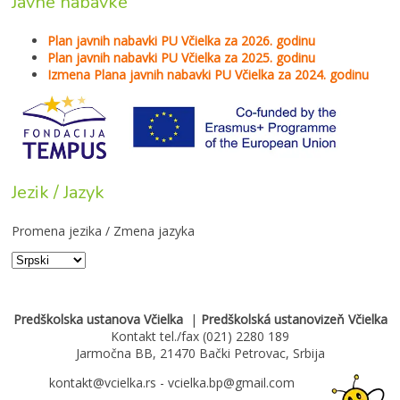
Javne nabavke
Plan javnih nabavki PU Včielka za 2026. godinu
Plan javnih nabavki PU Včielka za 2025. godinu
Izmena Plana javnih nabavki PU Včielka za 2024. godinu
Jezik / Jazyk
Promena jezika / Zmena jazyka
Predškolska ustanova Včielka
|
Predškolská ustanovizeň Včielka
Kontakt tel./fax (021) 2280 189
Jarmočna BB, 21470 Bački Petrovac, Srbija
kontakt@vcielka.rs - vcielka.bp@gmail.com