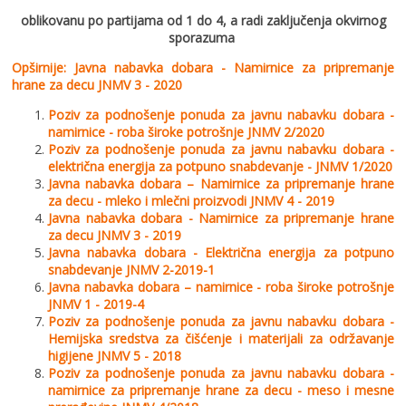
oblikovanu po partijama od 1 do
4,
a radi zaključenјa okvirnog
sporazuma
Opširnije: Javna nabavka dobara - Namirnice za pripremanje
hrane za decu JNMV 3 - 2020
Poziv za podnošenјe ponuda za javnu nabavku dobara -
namirnice - roba široke potrošnje JNMV 2/2020
Poziv za podnošenјe ponuda za javnu nabavku dobara -
električna energija za potpuno snabdevanјe - JNMV 1/2020
Javna nabavka dobara – Namirnice za pripremanјe hrane
za decu - mleko i mlečni proizvodi JNMV 4 - 2019
Javna nabavka dobara - Namirnice za pripremanje hrane
za decu JNMV 3 - 2019
Javna nabavka dobara - Električna energija za potpuno
snabdevanje JNMV 2-2019-1
Javna nabavka dobara – namirnice - roba široke potrošnje
JNMV 1 - 2019-4
Poziv za podnošenјe ponuda za javnu nabavku dobara -
Hemijska sredstva za čišćenјe i materijali za održavanјe
higijene JNMV 5 - 2018
Poziv za podnošenјe ponuda za javnu nabavku dobara -
namirnice za pripremanјe hrane za decu - meso i mesne