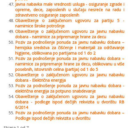
Javna nabavka male vrednosti usluga - osiguranje zgrade i
opreme, dece, zaposlenih u slučaju nesreće na radu i
zdravstveno osiguranje zaposlenih
Obaveštenje o zaključenom ugovoru za partiju 5 -
namirnice široke potrošnje
Obaveštenje o zaključenom ugovoru za javnu nabavku
dobara - namirnice za pripremanje hrane za decu
Poziv za podnošenje ponuda za javnu nabavku dobara –
hemijska sredstva za čišćenje i materijali za održavanje
higijene, oblikovana po partijama od 1 do 2
Poziv za podnošenje ponuda za javnu nabavku dobara –
namirnice za pripremanje hrane za decu, oblikovanu u više
posebnih, istovrsnih celina (partija) od 1 do 5
Obaveštenje o zaključenom ugovoru za javnu nabavku
dobara - Električna energija
Poziv za podnošenje ponuda za javnu nabavku dobara -
električna energija za potpuno snabdevanje
Obaveštenje o zaključenom ugovoru za javnu nabavku
dobara - podloge ispod dečijih rekvizita u dvorištu RB
6/2014
Poziv za podnošenje ponuda za javnu nabavku dobara –
Podloge ispod dečijih rekvizita u dvorištu
Strana 1 od 7