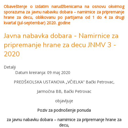
Obaveštenјe o izdatim narudžbenicama na osnovu okvirnog
sporazuma za javnu nabavku dobara – namirnice za pripremanјe
hrane za decu, oblikovanu po partijama od 1 do 4 za drugi
kvartal (jul-septembar) 2020. godine
Javna nabavka dobara - Namirnice za
pripremanje hrane za decu JNMV 3 -
2020
Detalji
Datum kreiranja: 09 maj 2020
PREDŠKOLSKA USTANOVA „VČIELKA“ Bački Petrovac,
Jarmočna BB, Bački Petrovac
objavlјuje
Poziv za podnošenјe ponuda
za javnu nabavku dobara – namirnice za pripremanјe hrane za
decu,