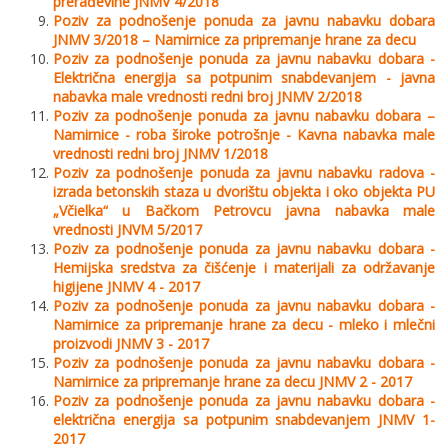
prerađevine JNMV 4/2018
Poziv za podnošenјe ponuda za javnu nabavku dobara
JNMV 3/2018 – Namirnice za pripremanјe hrane za decu
Poziv za podnošenje ponuda za javnu nabavku dobara -
Električna energija sa potpunim snabdevanjem - javna
nabavka male vrednosti redni broj JNMV 2/2018
Poziv za podnošenјe ponuda za javnu nabavku dobara –
Namirnice - roba široke potrošnјe - Kavna nabavka male
vrednosti redni broj JNMV 1/2018
Poziv za podnošenje ponuda za javnu nabavku radova -
izrada betonskih staza u dvorištu objekta i oko objekta PU
„Včielka“ u Bačkom Petrovcu javna nabavka male
vrednosti JNVM 5/2017
Poziv za podnošenje ponuda za javnu nabavku dobara -
Hemijska sredstva za čišćenje i materijali za održavanje
higijene JNMV 4 - 2017
Poziv za podnošenje ponuda za javnu nabavku dobara -
Namirnice za pripremanje hrane za decu - mleko i mlečni
proizvodi JNMV 3 - 2017
Poziv za podnošenje ponuda za javnu nabavku dobara -
Namirnice za pripremanje hrane za decu JNMV 2 - 2017
Poziv za podnošenјe ponuda za javnu nabavku dobara -
električna energija sa potpunim snabdevanjem JNMV 1-
2017