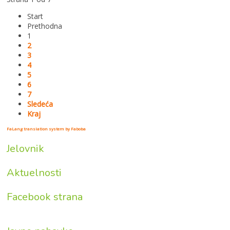
Start
Prethodna
1
2
3
4
5
6
7
Sledeća
Kraj
FaLang translation system by Faboba
Jelovnik
Aktuelnosti
Facebook strana