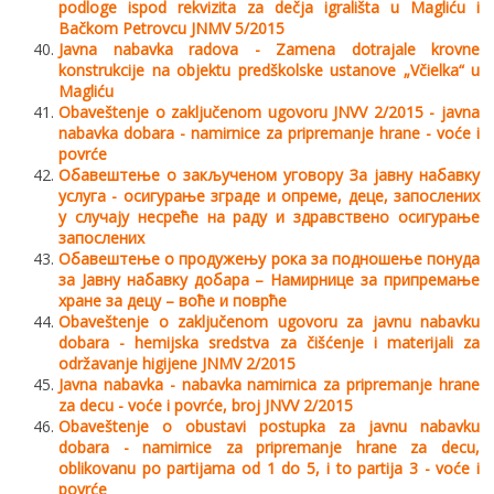
podloge ispod rekvizita za dečja igrališta u Magliću i
Bačkom Petrovcu JNMV 5/2015
Javna nabavka radova - Zamena dotrajale krovne
konstrukcije na objektu predškolske ustanove „Včielka“ u
Magliću
Obaveštenje o zaključenom ugovoru JNVV 2/2015 - javna
nabavka dobara - namirnice za pripremanje hrane - voće i
povrće
Обавештење о закљученом уговору За јавну набавку
услуга - осигурање зграде и опреме, деце, запослених
у случају несреће на раду и здравствено осигурање
запослених
Обавештење о продужењу рока за подношење понуда
за Јавну набавку добара – Намирнице за припремање
хране за децу – воће и поврће
Obaveštenje o zaključenom ugovoru za javnu nabavku
dobara - hemijska sredstva za čišćenje i materijali za
održavanje higijene JNMV 2/2015
Javna nabavka - nabavka namirnica za pripremanje hrane
za decu - voće i povrće, broj JNVV 2/2015
Obaveštenje o obustavi postupka za javnu nabavku
dobara - namirnice za pripremanje hrane za decu,
oblikovanu po partijama od 1 do 5, i to partija 3 - voće i
povrće