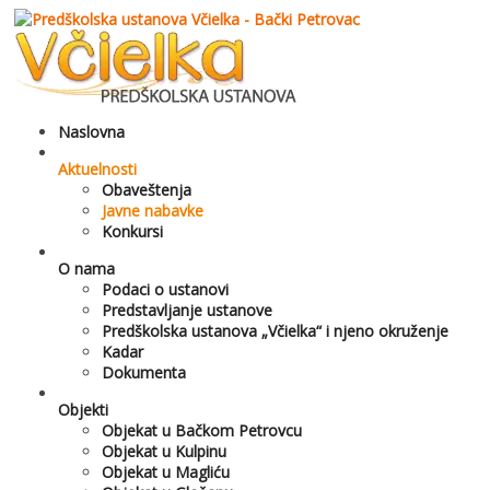
Naslovna
Aktuelnosti
Obaveštenja
Javne nabavke
Konkursi
O nama
Podaci o ustanovi
Predstavljanje ustanove
Predškolska ustanova „Včielka“ i njeno okruženje
Kadar
Dokumenta
Objekti
Objekat u Bačkom Petrovcu
Objekat u Kulpinu
Objekat u Magliću