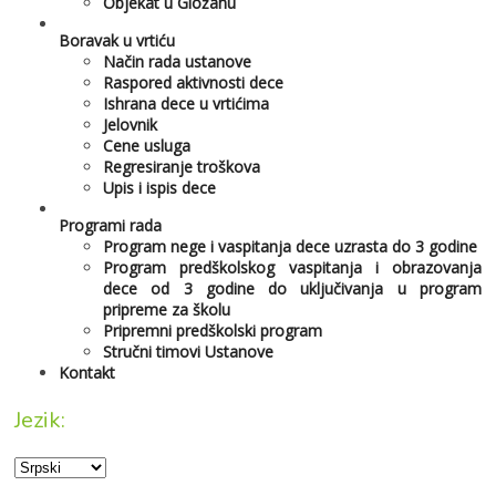
Objekat u Gložanu
Boravak u vrtiću
Način rada ustanove
Raspored aktivnosti dece
Ishrana dece u vrtićima
Jelovnik
Cene usluga
Regresiranje troškova
Upis i ispis dece
Programi rada
Program nege i vaspitanja dece uzrasta do 3 godine
Program predškolskog vaspitanja i obrazovanja
dece od 3 godine do uključivanja u program
pripreme za školu
Pripremni predškolski program
Stručni timovi Ustanove
Kontakt
Jezik: