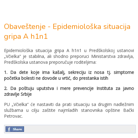
Obaveštenja
Obaveštenje - Epidemiološka situacija
gripa A h1n1
Epidemiološka situacija gripa A h1n1 u Predškolskoj ustanovi
„Včielka“ je stabilna, ali shodno preporuci Ministarstva zdravlja,
Predškolska ustanova preporučuje roditeljima:
1. Da dete koje ima kašalj, sekreciju iz nosa tj. simptome
početka bolesti ne dovode u vrtić, do prestanka istih
2. Da poštuju uputstva i mere prevencije Instituta za javno
zdravlje Srbije
PU „Včielka“ će nastaviti da prati situaciju sa drugim nadležnim
službama u cilju zaštite najmlađih stanovnika opštine Bački
Petrovac.