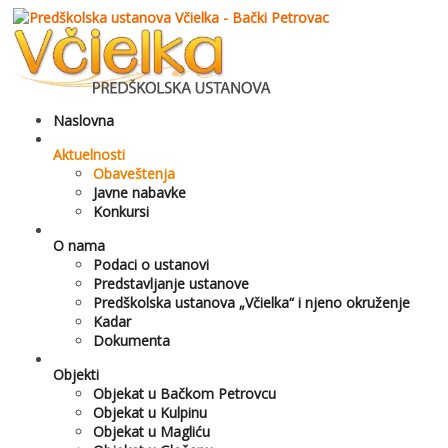
Naslovna
Aktuelnosti
Obaveštenja
Javne nabavke
Konkursi
O nama
Podaci o ustanovi
Predstavljanje ustanove
Predškolska ustanova „Včielka“ i njeno okruženje
Kadar
Dokumenta
Objekti
Objekat u Bačkom Petrovcu
Objekat u Kulpinu
Objekat u Magliću