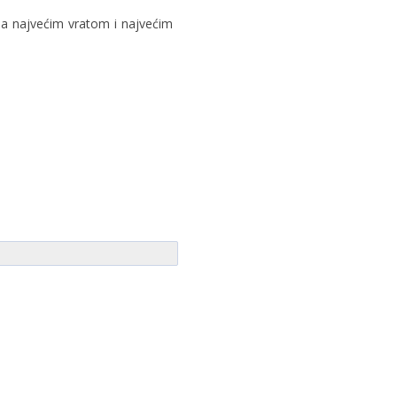
 sa najvećim vratom i najvećim