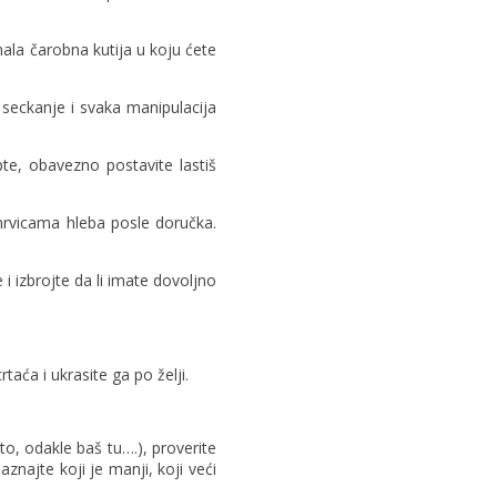
ala čarobna kutija u koju ćete
 seckanje i svaka manipulacija
pte, obavezno postavite lastiš
 mrvicama hleba posle doručka.
 izbrojte da li imate dovoljno
taća i ukrasite ga po želji.
 to, odakle baš tu….), proverite
aznajte koji je manji, koji veći