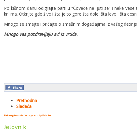
Po kišnom danu odigrajte partiju “Čoveče ne ljuti se” i neke vese
krilima. Otkrijte gde žive i šta je to gore šta dole, šta levo i šta desn
Mnogo se smejte i pričajte o smešnim događajima iz vašeg detinjst
Mnogo vas pozdravljaju svi iz vrtića.
Prethodna
Sledeća
FaLang translation system by Faboba
Jelovnik