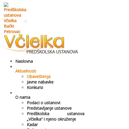
Naslovna
Aktuelnosti
Obaveštenja
Javne nabavke
Konkursi
O nama
Podaci o ustanovi
Predstavljanje ustanove
Predškolska ustanova
„Včielka“ i njeno okruženje
Kadar