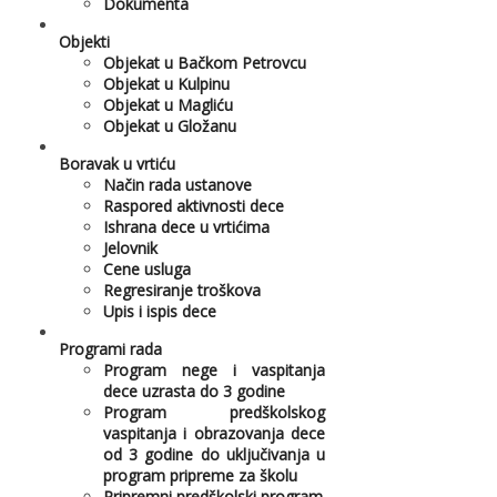
Dokumenta
Objekti
Objekat u Bačkom Petrovcu
Objekat u Kulpinu
Objekat u Magliću
Objekat u Gložanu
Boravak u vrtiću
Način rada ustanove
Raspored aktivnosti dece
Ishrana dece u vrtićima
Jelovnik
Cene usluga
Regresiranje troškova
Upis i ispis dece
Programi rada
Program nege i vaspitanja
dece uzrasta do 3 godine
Program predškolskog
vaspitanja i obrazovanja dece
od 3 godine do uključivanja u
program pripreme za školu
Pripremni predškolski program