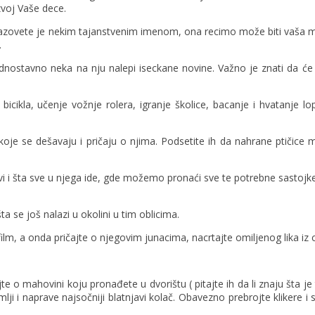
zvoj Vaše dece.
 nazovete je nekim tajanstvenim imenom, ona recimo može biti vaša m
.
jednostavno neka na nju nalepi iseckane novine. Važno je znati da će
icikla, učenje vožnje rolera, igranje školice, bacanje i hvatanje lo
koje se dešavaju i pričaju o njima. Podsetite ih da nahrane ptičice
 i šta sve u njega ide, gde možemo pronaći sve te potrebne sastojke i
ta se još nalazi u okolini u tim oblicima.
lm, a onda pričajte o njegovim junacima, nacrtajte omiljenog lika iz cr
jte o mahovini koju pronađete u dvorištu ( pitajte ih da li znaju šta je
lji i naprave najsočniji blatnjavi kolač. Obavezno prebrojte klikere i s