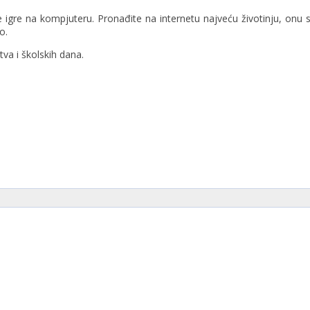
le igre na kompjuteru. Pronađite na internetu najveću životinju, onu
o.
va i školskih dana.