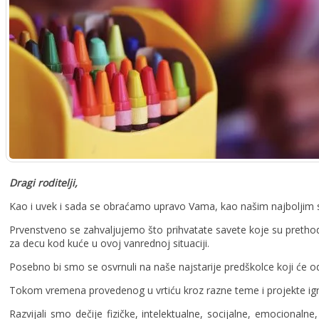
Dragi roditelji,
Kao i uvek i sada se obraćamo upravo Vama, kao našim najboljim s
Prvenstveno se zahvaljujemo što prihvatate savete koje su prethodn
za decu kod kuće u ovoj vanrednoj situaciji.
Posebno bi smo se osvrnuli na naše najstarije predškolce koji će od
Tokom vremena provedenog u vrtiću kroz razne teme i projekte igrali
Razvijali smo dečije fizičke, intelektualne, socijalne, emocionaln