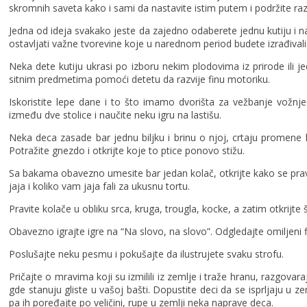
skromnih saveta kako i sami da nastavite istim putem i podržite ra
Jedna od ideja svakako jeste da zajedno odaberete jednu kutiju i
ostavljati važne tvorevine koje u narednom period budete izrađivali
Neka dete kutiju ukrasi po izboru nekim plodovima iz prirode ili 
sitnim predmetima pomoći detetu da razvije finu motoriku.
Iskoristite lepe dane i to što imamo dvorišta za vežbanje vožnje b
između dve stolice i naučite neku igru na lastišu.
Neka deca zasade bar jednu biljku i brinu o njoj, crtaju promene 
Potražite gnezdo i otkrijte koje to ptice ponovo stižu.
Sa bakama obavezno umesite bar jedan kolač, otkrijte kako se pravi
jaja i koliko vam jaja fali za ukusnu tortu.
Pravite kolače u obliku srca, kruga, trougla, kocke, a zatim otkrijte š
Obavezno igrajte igre na “Na slovo, na slovo”. Odgledajte omiljeni fi
Poslušajte neku pesmu i pokušajte da ilustrujete svaku strofu.
Pričajte o mravima koji su izmilili iz zemlje i traže hranu, razgovara
gde stanuju gliste u vašoj bašti. Dopustite deci da se isprljaju u zem
pa ih poređajte po veličini, rupe u zemlji neka naprave deca.