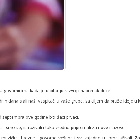
agovornicima kada je u pitanju razvoj i napredak dece.
ih dana slali naši vaspitači u vaše grupe, sa ciljem da pruže ideje u
 septembra ove godine biti đaci prvaci.
 smo se, istraživali i tako vredno pripremali za nove izazove.
e, muzičke, likovne i govorne veštine i svi zajedno u tome uživali. 