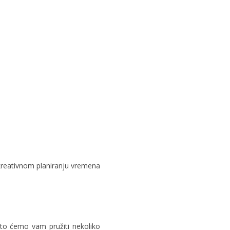
 kreativnom planiranju vremena
Zato ćemo vam pružiti nekoliko