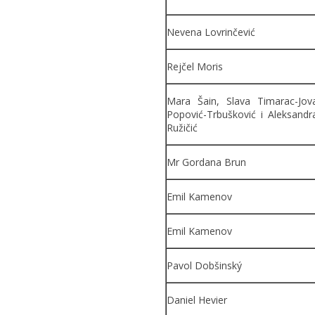
Nevena Lovrinčević
Rejčel Moris
Mara Šain, Slava Timarac-Jov
Popović-Trbušković i Aleksandr
Ružičić
Mr Gordana Brun
Emil Kamenov
Emil Kamenov
Pavol Dobšinský
Daniel Hevier