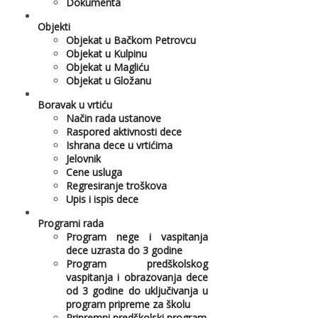
Dokumenta
Objekti
Objekat u Bačkom Petrovcu
Objekat u Kulpinu
Objekat u Magliću
Objekat u Gložanu
Boravak u vrtiću
Način rada ustanove
Raspored aktivnosti dece
Ishrana dece u vrtićima
Jelovnik
Cene usluga
Regresiranje troškova
Upis i ispis dece
Programi rada
Program nege i vaspitanja
dece uzrasta do 3 godine
Program predškolskog
vaspitanja i obrazovanja dece
od 3 godine do uključivanja u
program pripreme za školu
Pripremni predškolski program