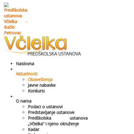
Naslovna
Aktuelnosti
Obaveštenja
Javne nabavke
Konkursi
O nama
Podaci o ustanovi
Predstavljanje ustanove
Predškolska ustanova
„Včielka“ i njeno okruženje
Kadar