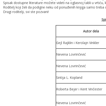
Spisak dostupne literature možete videti na oglasnoj tabli u vrtiću, 
Roditelj koji želi da podigne neku od ponuđenih knjiga samo treba 
Dragi roditelji, svi ste pozvani!
Spi
Autor dela
Gejl Rajklin i Kerolajn Vinkler
Nevena Lovrinčević
Nevena Lovrinčević
Sintija L. Kopland
Roberta Bejer i Kent Vinčester
Nevena Lovrinčević