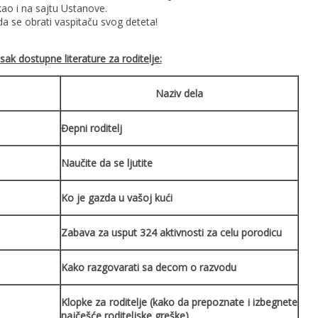
kao i na sajtu Ustanove.
da se obrati vaspitaču svog deteta!
sak dostupne literature za roditelje:
Naziv dela
Đepni roditelj
Naučite da se ljutite
Ko je gazda u vašoj kući
Zabava za usput 324 aktivnosti za celu porodicu
Kako razgovarati sa decom o razvodu
Klopke za roditelje (kako da prepoznate i izbegnete
najčešće roditeljske greške)