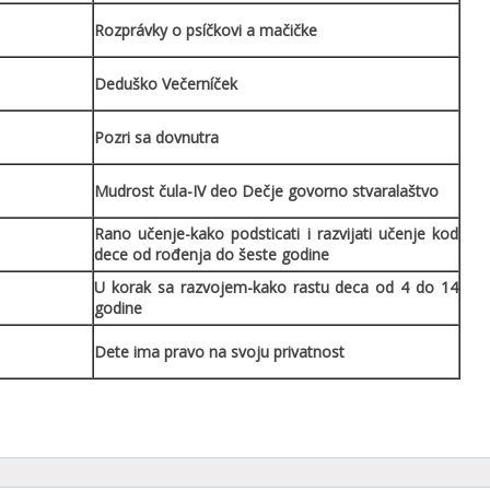
Rozprávky o psíčkovi a mačičke
Deduško Večerníček
Pozri sa dovnutra
Mudrost čula-IV deo Dečje govorno stvaralaštvo
Rano učenje-kako podsticati i razvijati učenje kod
dece od rođenja do šeste godine
U korak sa razvojem-kako rastu deca od 4 do 14
godine
Dete ima pravo na svoju privatnost