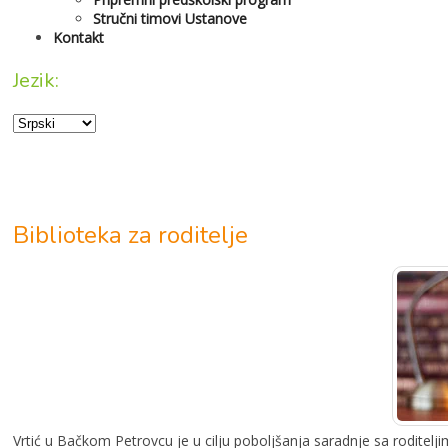
Stručni timovi Ustanove
Kontakt
Jezik:
Biblioteka za roditelje
Vrtić u Bačkom Petrovcu je u cilju poboljšanja saradnje sa roditelj