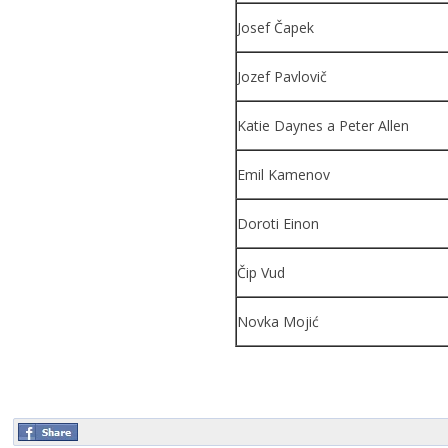
Josef Čapek
Јоzеf Pavlovič
Katie Daynes a Peter Allen
Emil Kamenov
Doroti Einon
Čip Vud
Novka Mojić