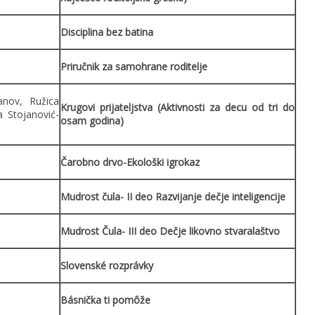
Disciplina bez batina
Priručnik za samohrane roditelje
anov, Ružica
Krugovi prijateljstva (Aktivnosti za decu od tri do
a Stojanović-
osam godina)
Čarobno drvo-Ekološki igrokaz
Mudrost čula- II deo Razvijanje dečje inteligencije
Mudrost Čula- III deo Dečje likovno stvaralaštvo
Slovenské rozprávky
Básnička ti pomôže