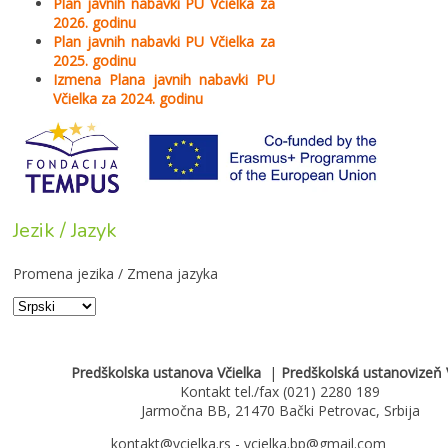
Plan javnih nabavki PU Včielka za
2026. godinu
Plan javnih nabavki PU Včielka za
2025. godinu
Izmena Plana javnih nabavki PU
Včielka za 2024. godinu
Jezik / Jazyk
Promena jezika / Zmena jazyka
Predškolska ustanova Včielka
|
Predškolská ustanovizeň 
Kontakt tel./fax (021) 2280 189
Jarmočna BB, 21470 Bački Petrovac, Srbija
kontakt@vcielka.rs - vcielka.bp@gmail.com