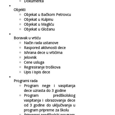
Dokumenta
Objekti
Objekat u Bačkom Petrovcu
Objekat u Kulpinu
Objekat u Magliću
Objekat u Gložanu
Boravak u vrtiću
Način rada ustanove
Raspored aktivnosti dece
Ishrana dece u vrtićima
Jelovnik
Cene usluga
Regresiranje troškova
Upis i ispis dece
Programi rada
Program nege i vaspitanja
dece uzrasta do 3 godine
Program predškolskog
vaspitanja i obrazovanja dece
od 3 godine do uključivanja u
program pripreme za školu
Pripremni predškolski program