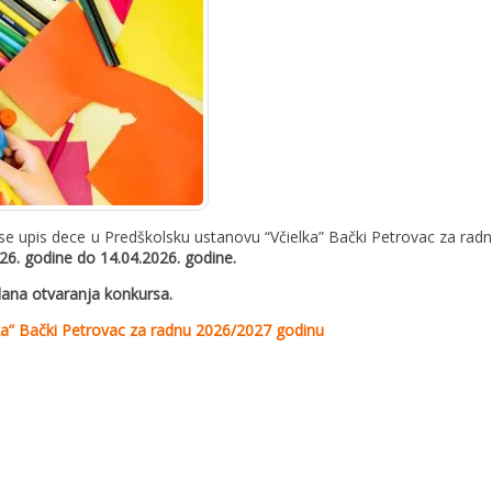
 se upis dece u Predškolsku ustanovu “Včielka” Bački Petrovac za radn
26. godine do 14.04.2026. godine.
dana otvaranja konkursa.
lka” Bački Petrovac za radnu 2026/2027 godinu