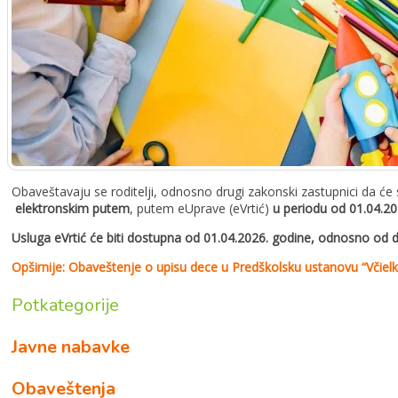
Obaveštavaju se roditelji, odnosno drugi zakonski zastupnici da će
elektronskim putem
, putem eUprave (eVrtić)
u periodu od 01.04.20
Usluga eVrtić će biti dostupna od 01.04.2026. godine, odnosno od 
Opširnije: Obaveštenje o upisu dece u Predškolsku ustanovu “Včie
Potkategorije
Javne nabavke
Obaveštenja