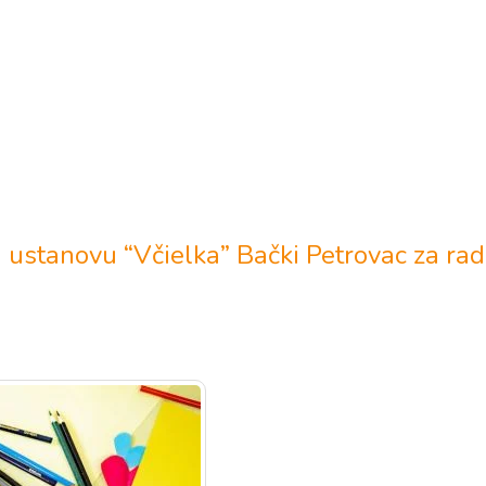
Aktuelnosti
 ustanovu “Včielka” Bački Petrovac za r