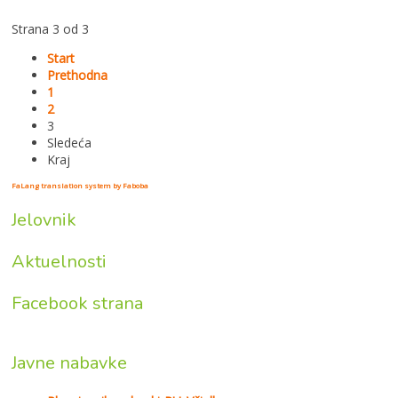
Strana 3 od 3
Start
Prethodna
1
2
3
Sledeća
Kraj
FaLang translation system by Faboba
Jelovnik
Aktuelnosti
Facebook strana
Javne nabavke