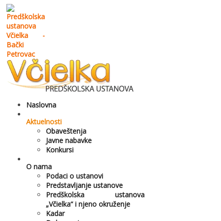
Naslovna
Aktuelnosti
Obaveštenja
Javne nabavke
Konkursi
O nama
Podaci o ustanovi
Predstavljanje ustanove
Predškolska ustanova
„Včielka“ i njeno okruženje
Kadar