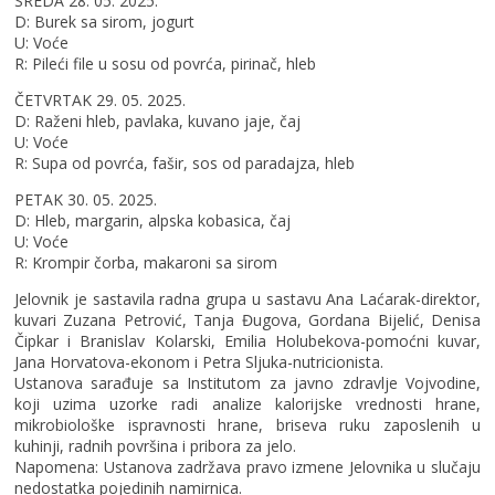
SREDA 28. 05. 2025.
D: Burek sa sirom, jogurt
U: Voće
R: Pileći file u sosu od povrća, pirinač, hleb
ČETVRTAK 29. 05. 2025.
D: Raženi hleb, pavlaka, kuvano jaje, čaj
U: Voće
R: Supa od povrća, fašir, sos od paradajza, hleb
PETAK 30. 05. 2025.
D: Hleb, margarin, alpska kobasica, čaj
U: Voće
R: Krompir čorba, makaroni sa sirom
Jelovnik je sastavila radna grupa u sastavu Ana Laćarak-direktor,
kuvari Zuzana Petrović, Tanja Đugova, Gordana Bijelić, Denisa
Čipkar i Branislav Kolarski, Emilia Holubekova-pomoćni kuvar,
Jana Horvatova-ekonom i Petra Sljuka-nutricionista.
Ustanova sarađuje sa Institutom za javno zdravlje Vojvodine,
koji uzima uzorke radi analize kalorijske vrednosti hrane,
mikrobiološke ispravnosti hrane, briseva ruku zaposlenih u
kuhinji, radnih površina i pribora za jelo.
Napomena: Ustanova zadržava pravo izmene Jelovnika u slučaju
nedostatka pojedinih namirnica.