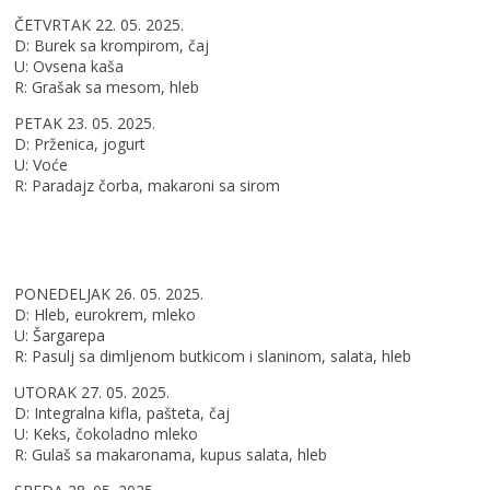
ČETVRTAK 22. 05. 2025.
D: Burek sa krompirom, čaj
U: Ovsena kaša
R: Grašak sa mesom, hleb
PETAK 23. 05. 2025.
D: Prženica, jogurt
U: Voće
R: Paradajz čorba, makaroni sa sirom
PONEDELJAK 26. 05. 2025.
D: Hleb, eurokrem, mleko
U: Šargarepa
R: Pasulj sa dimljenom butkicom i slaninom, salata, hleb
UTORAK 27. 05. 2025.
D: Integralna kifla, pašteta, čaj
U: Keks, čokoladno mleko
R: Gulaš sa makaronama, kupus salata, hleb