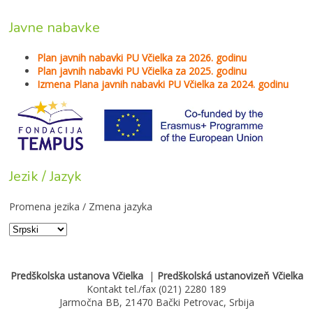
Javne nabavke
Plan javnih nabavki PU Včielka za 2026. godinu
Plan javnih nabavki PU Včielka za 2025. godinu
Izmena Plana javnih nabavki PU Včielka za 2024. godinu
Jezik / Jazyk
Promena jezika / Zmena jazyka
Predškolska ustanova Včielka
|
Predškolská ustanovizeň Včielka
Kontakt tel./fax (021) 2280 189
Jarmočna BB, 21470 Bački Petrovac, Srbija