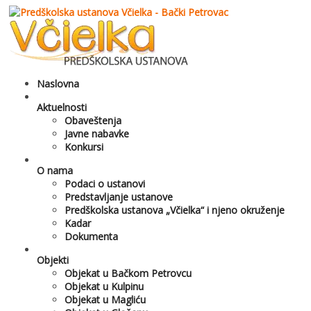
Naslovna
Aktuelnosti
Obaveštenja
Javne nabavke
Konkursi
O nama
Podaci o ustanovi
Predstavljanje ustanove
Predškolska ustanova „Včielka“ i njeno okruženje
Kadar
Dokumenta
Objekti
Objekat u Bačkom Petrovcu
Objekat u Kulpinu
Objekat u Magliću