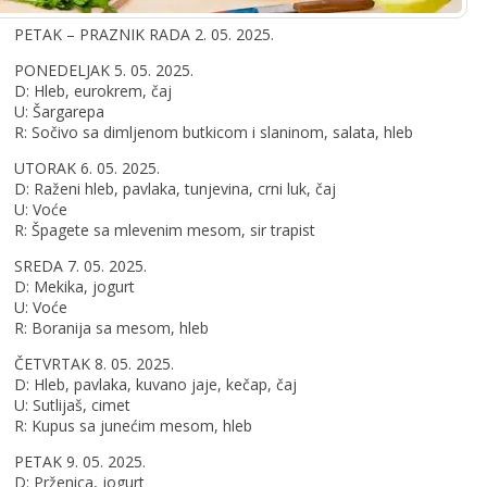
PETAK – PRAZNIK RADA 2. 05. 2025.
PONEDELJAK 5. 05. 2025.
D: Hleb, eurokrem, čaj
U: Šargarepa
R: Sočivo sa dimljenom butkicom i slaninom, salata, hleb
UTORAK 6. 05. 2025.
D: Raženi hleb, pavlaka, tunjevina, crni luk, čaj
U: Voće
R: Špagete sa mlevenim mesom, sir trapist
SREDA 7. 05. 2025.
D: Mekika, jogurt
U: Voće
R: Boranija sa mesom, hleb
ČETVRTAK 8. 05. 2025.
D: Hleb, pavlaka, kuvano jaje, kečap, čaj
U: Sutlijaš, cimet
R: Kupus sa junećim mesom, hleb
PETAK 9. 05. 2025.
D: Prženica, jogurt