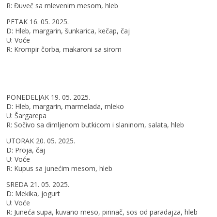
R: Đuveč sa mlevenim mesom, hleb
PETAK 16. 05. 2025.
D: Hleb, margarin, šunkarica, kečap, čaj
U: Voće
R: Krompir čorba, makaroni sa sirom
PONEDELJAK 19. 05. 2025.
D: Hleb, margarin, marmelada, mleko
U: Šargarepa
R: Sočivo sa dimljenom butkicom i slaninom, salata, hleb
UTORAK 20. 05. 2025.
D: Proja, čaj
U: Voće
R: Kupus sa junećim mesom, hleb
SREDA 21. 05. 2025.
D: Mekika, jogurt
U: Voće
R: Juneća supa, kuvano meso, pirinač, sos od paradajza, hleb