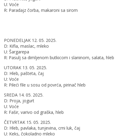
U: Voće
R: Paradajz čorba, makaroni sa sirom
PONEDELJAK 12. 05. 2025.
D: Kifla, maslac, mleko
U: Šargarepa
R: Pasulj sa dimljenom butkicom i slaninom, salata, hleb
UTORAK 13. 05. 2025.
D: Hleb, pašteta, čaj
U: Voće
R: Pileći file u sosu od povrća, pirinač hleb
SREDA 14. 05. 2025.
D: Proja, jogurt
U: Voće
R: Fašir, varivo od graška, hleb
ČETVRTAK 15. 05. 2025.
D: Hleb, pavlaka, tunjevina, crni luk, čaj
U: Keks, čokoladno mleko