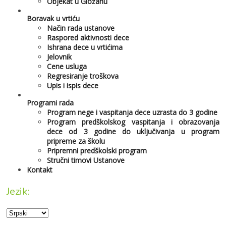
Objekat u Gložanu
Boravak u vrtiću
Način rada ustanove
Raspored aktivnosti dece
Ishrana dece u vrtićima
Jelovnik
Cene usluga
Regresiranje troškova
Upis i ispis dece
Programi rada
Program nege i vaspitanja dece uzrasta do 3 godine
Program predškolskog vaspitanja i obrazovanja
dece od 3 godine do uključivanja u program
pripreme za školu
Pripremni predškolski program
Stručni timovi Ustanove
Kontakt
Jezik: